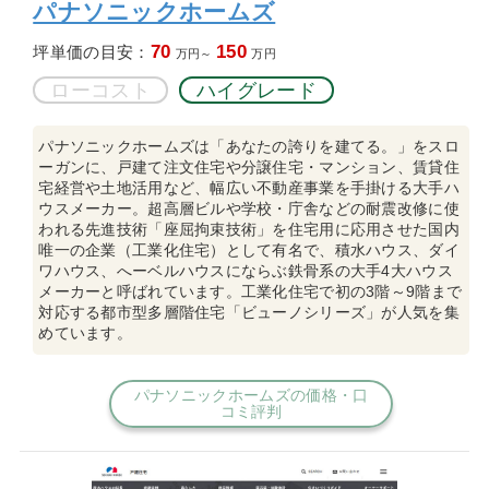
パナソニックホームズ
70
150
坪単価の目安：
万円～
万円
ローコスト
ハイグレード
パナソニックホームズは「あなたの誇りを建てる。」をスロ
ーガンに、戸建て注文住宅や分譲住宅・マンション、賃貸住
宅経営や土地活用など、幅広い不動産事業を手掛ける大手ハ
ウスメーカー。超高層ビルや学校・庁舎などの耐震改修に使
われる先進技術「座屈拘束技術」を住宅用に応用させた国内
唯一の企業（工業化住宅）として有名で、積水ハウス、ダイ
ワハウス、へーベルハウスにならぶ鉄骨系の大手4大ハウス
メーカーと呼ばれています。工業化住宅で初の3階～9階まで
対応する都市型多層階住宅「ビューノシリーズ」が人気を集
めています。
パナソニックホームズの価格・口
コミ評判