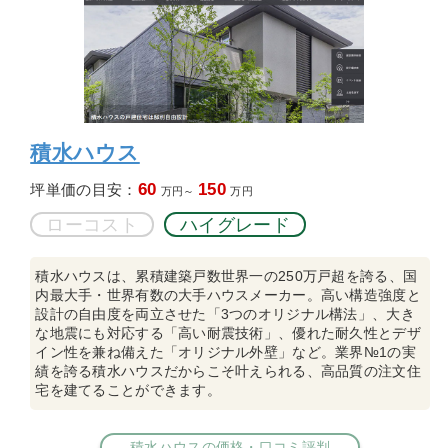
積水ハウス
60
150
坪単価の目安：
万円～
万円
ローコスト
ハイグレード
積水ハウスは、累積建築戸数世界一の250万戸超を誇る、国
内最大手・世界有数の大手ハウスメーカー。高い構造強度と
設計の自由度を両立させた「3つのオリジナル構法」、大き
な地震にも対応する「高い耐震技術」、優れた耐久性とデザ
イン性を兼ね備えた「オリジナル外壁」など。業界№1の実
績を誇る積水ハウスだからこそ叶えられる、高品質の注文住
宅を建てることができます。
積水ハウスの価格・口コミ評判