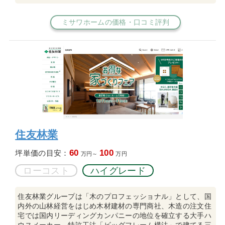
ミサワホームの価格・口コミ評判
住友林業
60
100
坪単価の目安：
万円～
万円
ローコスト
ハイグレード
住友林業グループは「木のプロフェッショナル」として、国
内外の山林経営をはじめ木材建材の専門商社、木造の注文住
宅では国内リーディングカンパニーの地位を確立する大手ハ
ウスメーカー。特許工法「ビッグフレーム構法」で建てる三