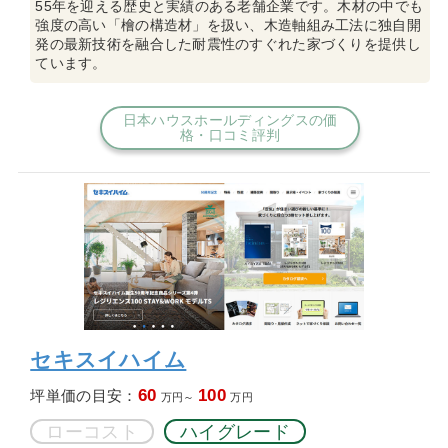
55年を迎える歴史と実績のある老舗企業です。木材の中でも
強度の高い「檜の構造材」を扱い、木造軸組み工法に独自開
発の最新技術を融合した耐震性のすぐれた家づくりを提供し
ています。
日本ハウスホールディングスの価
格・口コミ評判
セキスイハイム
60
100
坪単価の目安：
万円～
万円
ローコスト
ハイグレード