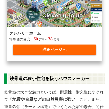
クレバリーホーム
50
78
坪単価の目安：
万円～
万円
詳細ページへ
鉄骨造の狭小住宅を扱うハウスメーカー
鉄骨造の大きな魅力といえば、耐震性・耐久性にすぐれ
地震や台風などの自然災害に強い
て「
」こと。また、
重量鉄骨（ラーメン構造）でつくられた家の場合、間仕